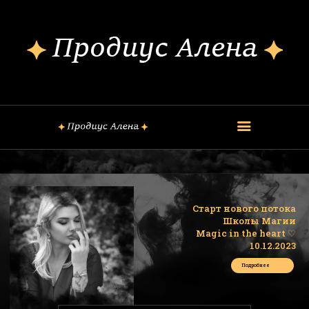
ОБО МНЕ
КОНСУЛЬТАЦИИ
ШКОЛА МАГИИ
КУРСЫ
FREE
ОБРЯДЫ
ЗАГОВОРЫ
Старт нового потока
БЛОГ
Школы Магии
Magic in the heart ♡
КОНТАКТЫ
10.12.2023
Подробнее