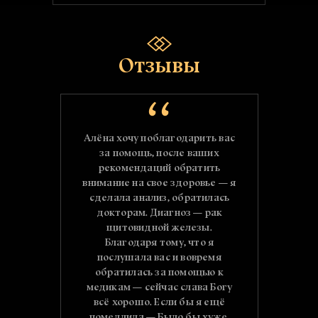
Отзывы
мное за
Алёна хочу поблагодарить вас
Алён
о не
за помощь, после ваших
помо
ьно
рекомендаций обратить
ека как
внимание на свое здоровье — я
нед
так все
сделала анализ, обратилась
диа
ощь в
докторам. Диагноз — рак
больн
ем и
щитовидной железы.
три
 Вы
Благодаря тому, что я
знак
ица!
послушала вас и вовремя
ре
ое!
обратилась за помощью к
невозм
медикам — сейчас слава Богу
огром
всё хорошо. Если бы я ещё
на н