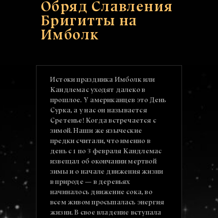
Обряд Cлавления
Бригитты на
Имболк
Истоки праздника Имболк или
Кандлемас уходят далеко в
прошлое. У американцев это День
Сурка, а у нас он называется
Сретенье! Когда встречается с
зимой. Наши же языческие
предки считали, что именно в
день с 1 по 3 февраля Кандлемас
извещал об окончании мертвой
зимы и о начале движения жизни
в природе — в деревьях
начиналось движение сока, во
всем живом просыпалась энергия
жизни. В свое владение вступала