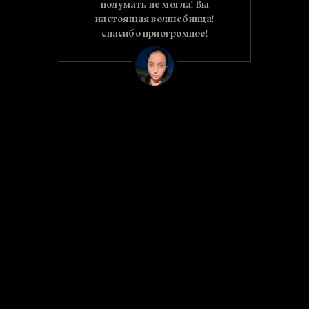
ела
подумать не могла! Вы
 на
настоящая волшебница!
 по
спасибо приогромное!
Как
ме
п
ва
яс
и
ва
на