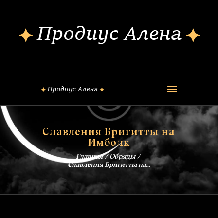
ОБО МНЕ
КОНСУЛЬТАЦИИ
ШКОЛА МАГИИ
КУРСЫ
FREE
ОБРЯДЫ
Славления Бригитты на
ЗАГОВОРЫ
Имболк
БЛОГ
Главная
Обряды
КОНТАКТЫ
Славления Бригитты на...