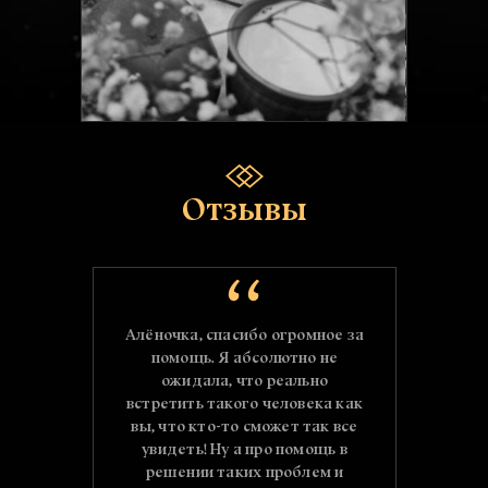
Отзывы
е
Алёночка, спасибо огромное за
Ал
что
помощь. Я абсолютно не
ла
ожидала, что реально
. Вы
встретить такого человека как
вн
 за
вы, что кто-то сможет так все
с
ла
увидеть! Ну а про помощь в
х на
решении таких проблем и