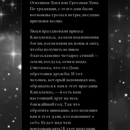
Огненная Луна или Грозовая Луна.
По традиции, с этого дня были
возможны грозы и ветры, несущие
признаки весны.
Люди праздновали приход
Кандлемаса, делали подношения
богам, восхваляли их мощь и силу,
чтобы получить великое
благославение четырех стихий —
земли, воздуха, огня и воды.
Считалось, что это День
обретения дружбы. И тот
человек, который вспоминал вас,
обращался к вам в этот праздник
Кандлемас, — и есть ваш
настоящий друг на весь
ближайший год. Так что
обратите внимание, кто позвонит
вам в этот день, кто напомнит о
себе. Будет над чем
поразмышлять! В этот праздник