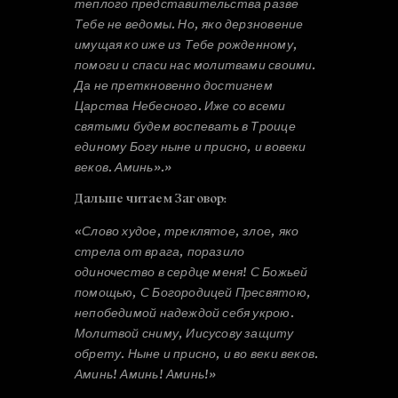
теплого представительства разве
Тебе не ведомы. Но, яко дерзновение
имущая ко иже из Тебе рожденному,
помоги и спаси нас молитвами своими.
Да не преткновенно достигнем
Царства Небесного. Иже со всеми
святыми будем воспевать в Троице
единому Богу ныне и присно, и вовеки
веков. Аминь».»
Дальше читаем Заговор:
«Слово худое, треклятое, злое, яко
стрела от врага, поразило
одиночество в сердце меня! С Божьей
помощью, С Богородицей Пресвятою,
непобедимой надеждой себя укрою.
Молитвой сниму, Иисусову защиту
обрету. Ныне и присно, и во веки веков.
Аминь! Аминь! Аминь!»