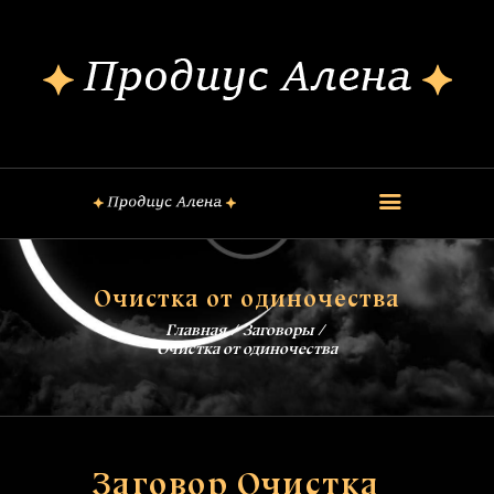
ОБО МНЕ
КОНСУЛЬТАЦИИ
ШКОЛА МАГИИ
КУРСЫ
FREE
ОБРЯДЫ
Очистка от одиночества
ЗАГОВОРЫ
Главная
Заговоры
БЛОГ
Очистка от одиночества
КОНТАКТЫ
Заговор Очистка