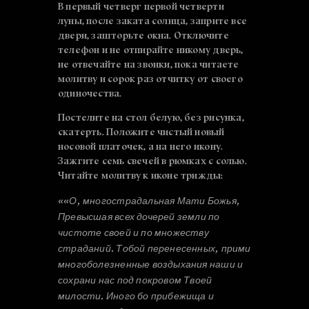
В первый четверг первой четверти
луны, после заката солнца, заприте все
двери, зашторьте окна. Отключите
телефон и не отпирайте никому дверь,
не отвечайте на звонки, пока читаете
молитву и сорок раз отчитку от своего
одиночества.
Постелите на стол белую, без рисунка,
скатерть. Положите чистый новый
носовой платочек, а на него икону.
Зажгите семь свечей в рюмках с солью.
Читайте молитву к иконе трижды:
««О, многострадальная Мати Божья,
Превысшая всех дочерей земли по
чистоте своей и по множеству
страданий. Тобой перенесенных, прими
многоболезненные воздыхания наши и
сохрани нас под покровом Твоей
милости. Иного бо прибежища и