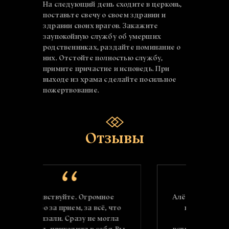
На следующий день сходите в церковь,
поставьте свечу о своем здравии и
здравии своих врагов. Закажите
заупокойную службу об умерших
родственниках, раздайте поминание о
них. Отстойте полностью службу,
примите причастие и исповедь. При
выходе из храма сделайте посильное
пожертвование.
Отзывы
ромное
Алёночка, спасибо огромное за
 всё, что
помощь. Я абсолютно не
не могла
ожидала, что реально