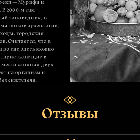
 реки — Мурафа и
 В 2000-м там
ый заповедник, в
амятников археологии,
 ходы, городская
в. Считается, что в
а во сне здесь можно
о, приезжающие в
 место слияния двух
ет на организм и
без скальпеля.
Отзывы