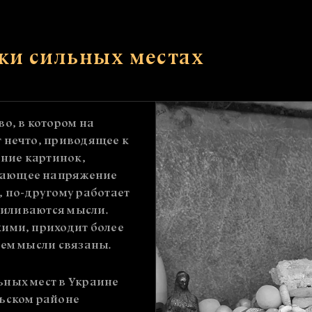
ски сильных местах
во, в котором на
т нечто, приводящее к
ние картинок,
кающее напряжение
, по-другому работает
усиливаются мысли.
кими, приходит более
чем мысли связаны.
ьных мест в Украине
льском районе