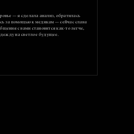
ровье — я сделала анализ, обратилась
Алёночк
ась за помощью к медикам — сейчас слава
Спустя
общения с вами становится как-то легче,
надежду на светлое будущее.