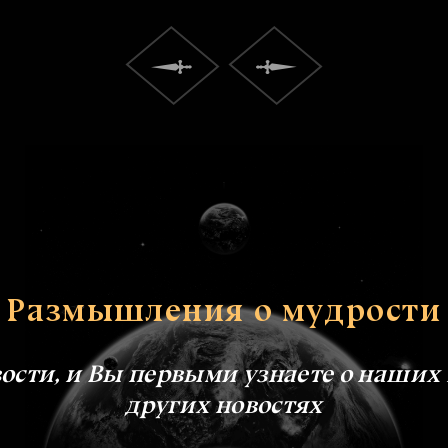
Размышления о мудрости
сти, и Вы первыми узнаете о наших
других новостях