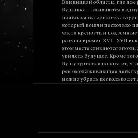
Винницкой области, где две
Бушанка — сливаются в одну.
появился историко-культурн
который вошли несколько п
части крепости и подземные
ратуша времен XVI—XVII веко
этом месте сливаются эпохи, 
увидеть будущее. Кроме тог
Бушу туристки полагают, что
рек омолаживающее действу
можно убрать несколько лет 