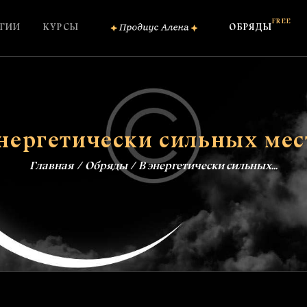
ОБО МНЕ
FREE
ГИИ
КУРСЫ
ОБРЯДЫ
КОНСУЛЬТАЦИИ
ШКОЛА МАГИИ
КУРСЫ
энергетически сильных мес
FREE
ОБРЯДЫ
Главная
Обряды
В энергетически сильных...
ЗАГОВОРЫ
БЛОГ
КОНТАКТЫ