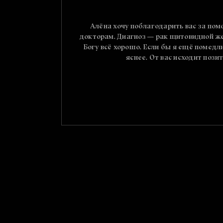
к все
Алёна хочу поблагодарить вас за пом
докторам. Диагноз — рак щитовидной жел
Богу всё хорошо. Если бы я ещё помедли
яснее. От вас исходит пози