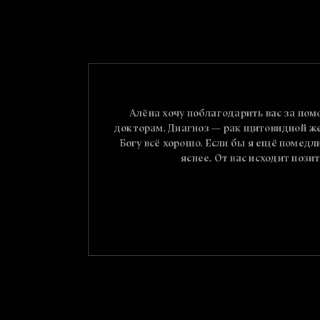
т так все
Алёна хочу поблагодарить вас за пом
!
докторам. Диагноз — рак щитовидной жел
Богу всё хорошо. Если бы я ещё помедли
яснее. От вас исходит пози