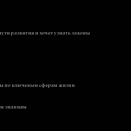
о пути развития и хочет узнать законы
сы по ключевым сферам жизни
ым знаниям