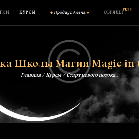
ОБО МНЕ
FREE
ГИИ
КУРСЫ
ОБРЯДЫ
КОНСУЛЬТАЦИИ
ШКОЛА МАГИИ
КУРСЫ
ка Школы Магии Magic in th
FREE
ОБРЯДЫ
Главная
Курсы
Старт нового потока...
ЗАГОВОРЫ
БЛОГ
КОНТАКТЫ