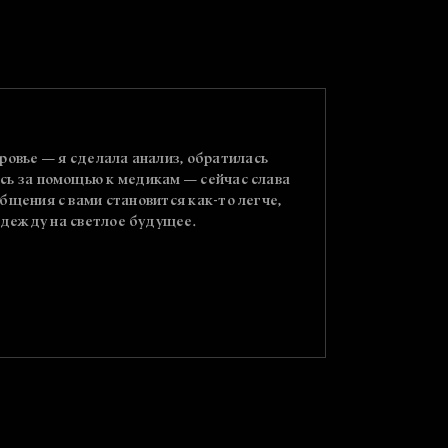
ровье — я сделала анализ, обратилась
Алёночка, 
ась за помощью к медикам — сейчас слава
Спустя три
общения с вами становится как-то легче,
надежду на светлое будущее.