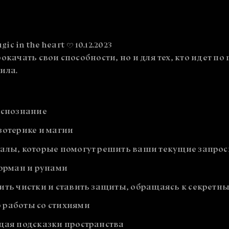
 in the heart ♡ 10.12.2023
прокачать свои способности, но и для тех, кто идет п
ила.
яснознание
зотерике и магии
уалы, которые помогут решить ваши текущие запро
норман и рунами
ить чистки и ставить защиты, обращаясь к секретн
 работы со стихиями
щая подсказки пространства