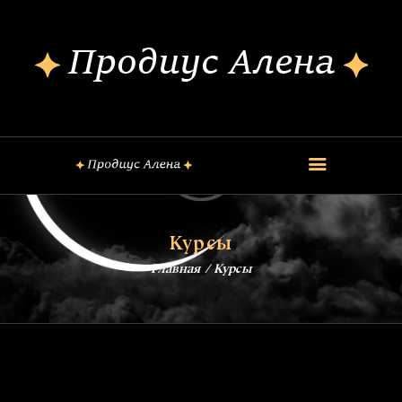
ОБО МНЕ
КОНСУЛЬТАЦИИ
ШКОЛА МАГИИ
КУРСЫ
FREE
ОБРЯДЫ
Курсы
ЗАГОВОРЫ
Главная
Курсы
БЛОГ
КОНТАКТЫ