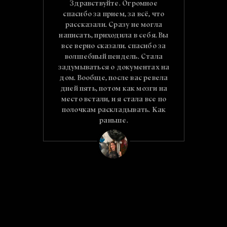
дьбу и
Здравствуйте. Огромное
Алёноч
м пути
спасибо за прием, за всё, что
пом
тлый,
рассказали. Сразу не могла
о
ловек
написать, приходила в себя. Вы
встрет
я хочу
все верно сказали. спасибо за
вы, ч
а твою
волшебный пендель. Стала
увид
нно!
задумываться о документах на
реш
но и
дом. Вообще, после вас ревела
по
оторая
дней пять, потом как мозги на
нас
му. Ты
место встали, и я стала все по
сп
уши,
полочкам раскладывать. Как
шь,
раньше.
ящие
аю тебе
рного
еников,
ов,
о дня.
торый
ветом.
ышится,