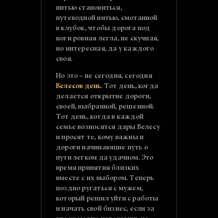
нитью становиться,
путеводной нитью, смотанной
в клубок, чтобы дорога под
ноги ровная легла, не скучная,
но интересная, да у каждого
своя.
Но это – не сегодня, сегодня
Велесов день
. Тот день, когда
делается открытие дороги,
своей, выбранной, решенной.
Тот день, когда в каждой
семье возносятся дары Велесу
и просят те, кому важны и
дороги начинающие путь о
пути легком да удачном. Это
время принятия близких
вместе с их выбором. Теперь
поздно ругаться с мужем,
который решил уйти с работы
и начать свой бизнес, если за