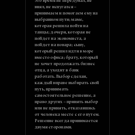
это время не передумал, не
внял, не испугался –
принимаем и помогаем ему на
выбранном пути; маме,
которая решила пойти на
танцы; дочери, которая не
пойдет на экономиста, а
пойдет на повара; сыну,
который решил идти в море
вместо офиса; брату, который
не хочет продолжать бизнес
отца, а уходит в банк
работать. Выбор сделан,
каждый вправе выбирать свой
путь, принимать
самостоятельное решение, а
право других – принять выбор
или не принять, отказавшись
от человека месте с его путем.
Решение всегда принимается
двумя сторонами.