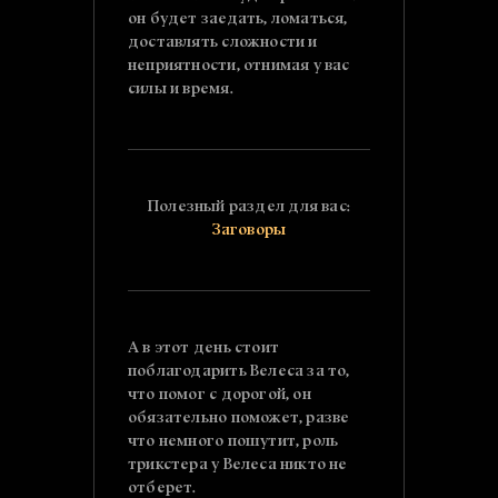
он будет заедать, ломаться,
доставлять сложности и
неприятности, отнимая у вас
силы и время.
Полезный раздел для вас:
Заговоры
А в этот день стоит
поблагодарить Велеса за то,
что помог с дорогой, он
обязательно поможет, разве
что немного пошутит, роль
трикстера у Велеса никто не
отберет.