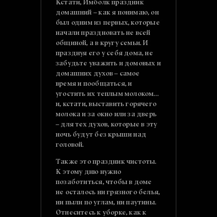
Кстати, Имболк праздник
домашний – как я понимаю, он
был одним из первых, которые
начали праздновать не всей
общиной, а в кругу семьи. И
празднуя его у себя дома, не
забудьте уважить и домовых и
домашних духов – самое
время и пообщаться, и
угостить их теплым молоком…
и, кстати, выставить горячего
молока и за окно или за дверь
– для тех духов, которые в эту
ночь будут без крыши над
головой.
Также это праздник чистоты.
К этому дню нужно
позаботиться, чтобы в доме
не осталось ни грязного белья,
ни пыли по углам, ни паутины.
Отнеситесь к уборке, как к