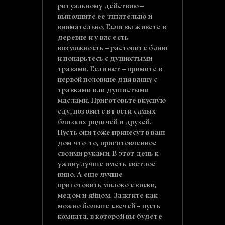
ритуальному действию –
выполните ее тщательно и
внимательно. Если вы живете в
деревне и у вас есть
возможность – растопите баню
и попарьтесь с душистыми
травами. Если нет – примите в
первой половине дня ванну с
травками или душистыми
маслами. Приготовьте вкусную
еду, позовите в гости самых
близких родичей и друзей.
Пусть они тоже принесут в ваш
дом что-то, приготовленное
своими руками. В этот день к
ужину лучше иметь светлое
вино. А еще лучше
приготовить молоко с виски,
медом и яйцом. Зажгите как
можно больше свечей – пусть
комната, в которой вы будете