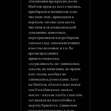
отношении прекрасно, но на
Имболк прежде всего мылись,
прибирали и вычищали дом,
чистили очаг, приводили в
порядок загоны для скота,
чистили и окатывали водой
домашних животных,
перетряхивали и перебирали
запасы еды, заменяли веники
и метлы на новые и т.п. Во
время праздника
приветствовалась
сдержанность: не занимались
сексом, не пили пива, не пряли
и не ткали, вообще не
занимались ремеслами. Зато
на Имболк обязательно пекся
хлеб и взбивалось свежее
масло – и кусок хлеба с маслом
оставляли на маслобойке в
жертву Бригитте. Символом