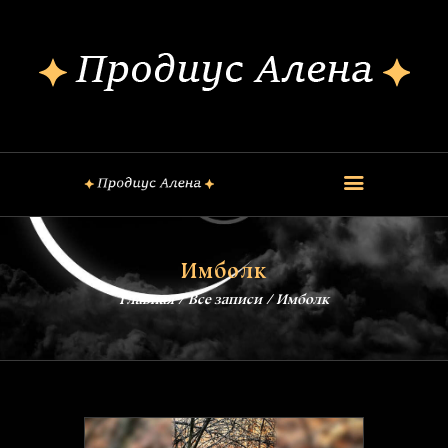
ОБО МНЕ
КОНСУЛЬТАЦИИ
ШКОЛА МАГИИ
КУРСЫ
FREE
ОБРЯДЫ
Имболк
ЗАГОВОРЫ
Главная
Все записи
Имболк
БЛОГ
КОНТАКТЫ