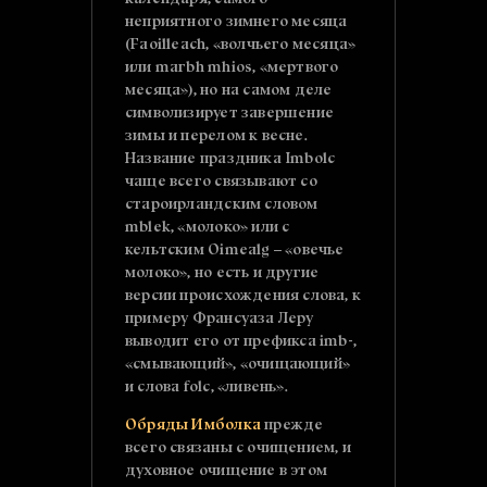
календаря, самого
неприятного зимнего месяца
(Faoilleach, «волчьего месяца»
или marbh mhios, «мертвого
месяца»), но на самом деле
символизирует завершение
зимы и перелом к весне.
Название праздника Imbolc
чаще всего связывают со
староирландским словом
mblek, «молоко» или с
кельтским Oimealg – «овечье
молоко», но есть и другие
версии происхождения слова, к
примеру Франсуаза Леру
выводит его от префикса imb-,
«смывающий», «очищающий»
и слова folc, «ливень».
Обряды Имболка
прежде
всего связаны с очищением, и
духовное очищение в этом