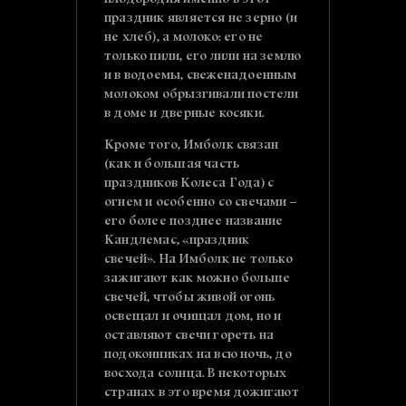
плодородия именно в этот
праздник является не зерно (и
не хлеб), а молоко: его не
только пили, его лили на землю
и в водоемы, свеженадоенным
молоком обрызгивали постели
в доме и дверные косяки.
Кроме того, Имболк связан
(как и большая часть
праздников Колеса Года) с
огнем и особенно со свечами –
его более позднее название
Кандлемас, «праздник
свечей». На Имболк не только
зажигают как можно больше
свечей, чтобы живой огонь
освещал и очищал дом, но и
оставляют свечи гореть на
подоконниках на всю ночь, до
восхода солнца. В некоторых
странах в это время дожигают