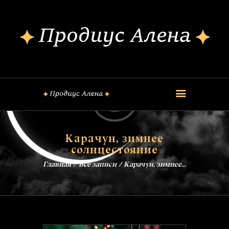
ОБО МНЕ
КОНСУЛЬТАЦИИ
ШКОЛА МАГИИ
КУРСЫ
FREE
ОБРЯДЫ
Карачун, зимнее
ЗАГОВОРЫ
солнцестояние
БЛОГ
Главная
Все записи
Карачун, зимнее...
КОНТАКТЫ