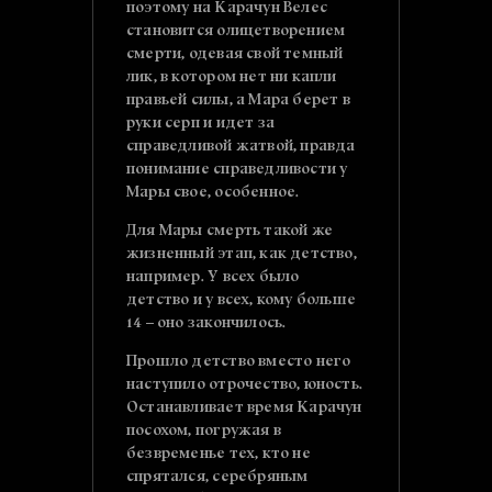
поэтому на Карачун Велес
становится олицетворением
смерти, одевая свой темный
лик, в котором нет ни капли
правьей силы, а Мара берет в
руки серп и идет за
справедливой жатвой, правда
понимание справедливости у
Мары свое, особенное.
Для Мары смерть такой же
жизненный этап, как детство,
например. У всех было
детство и у всех, кому больше
14 – оно закончилось.
Прошло детство вместо него
наступило отрочество, юность.
Останавливает время Карачун
посохом, погружая в
безвременье тех, кто не
спрятался, серебряным