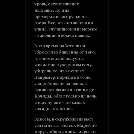
кровь, останавливает
дыхание, до дна
промораживает ручьи да
озера. Все, что оставлено на
улице, случайно или намерено
– законная добыча навьих.
В это время работали на
сбросы и избавления от того,
что помешало получить
желаемое в уходящем году,
убирали то, что мешает.
Например, парились в бане,
сводя болезни на веник, а
веник оставляли на улице до
Коляды, обязательно на ночь,
а еще лучше – до самых
колядных костров.
Вдвоем, в окружении навьей
свиты летят Велес с Марой по
миру, собирая дань, закрывая