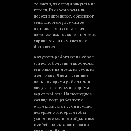
те счета, что люди закрыть не
успели. Взмахом косы или
посоха закрывают, обрывают
связи, поэтому все самое
ценное, что из года в год
перенестись должно – в домах
хоронится, огнем светлым
боронится.
В эту ночь работают на сброс
старого, болезни и проблемы
выгоняют из дома, из себя, из
дел во вне. Днем выгоняют,
ночь – не время работы для
людей, это ведьмово время,
ведовской час. На последнее
солнце года работают с
отпусканием от себя неудач,
неверного выбора, чтобы
уходящее солнце забрало все
с собой, не оставив в яви на