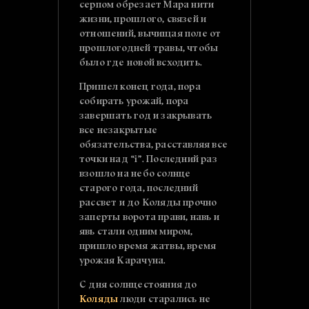
серпом обрезает Мара нити
жизни, прошлого, связей и
отношений, вычищая поле от
прошлогодней травы, чтобы
было где новой всходить.
Пришел конец года, пора
собирать урожай, пора
завершать год и закрывать
все незакрытые
обязательства, расставляя все
точки над “i”. Последний раз
взошло на небо солнце
старого года, последний
рассвет и до Коляды прочно
заперты ворота прави, навь и
явь стали одним миром,
пришло время жатвы, время
урожая Карачуна.
С дня солнцестояния до
Коляды
люди старались не