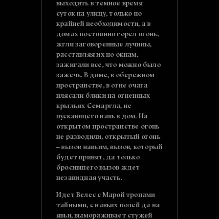
выходить в темное время
суток на улицу, только по
крайней необходимости, а в
домах постоянно горел огонь,
жгли заговоренные лучины,
расставляя их по окнам,
зажигали все, что можно было
зажечь. В доме, в обережном
пространстве, в огне очага
плясали блики на огненных
крыльях Семаргла, не
пускающего навь в дом. На
открытом пространстве огонь
не разводили, открытый огонь
– вызов навьим, вызов, который
будет принят, да только
бросившего вызов ждет
незавидная участь.
Идет Велес с Марой тропами
тайными, с навьих полей да на
явьи, вымораживает стужей