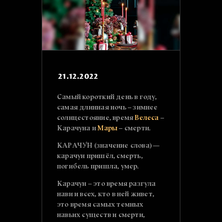
21.12.2022
Самый короткий день в году,
самая длинная ночь – зимнее
солнцестояние, время
Велеса
–
Карачуна и
Мары
– смерти.
КАРАЧУ́Н (значение слова) —
карачун пришёл, смерть,
погибель пришла, умер.
Карачун – это время разгула
нави и всех, кто в ней живет,
это время самых темных
навьих существ и смерти,