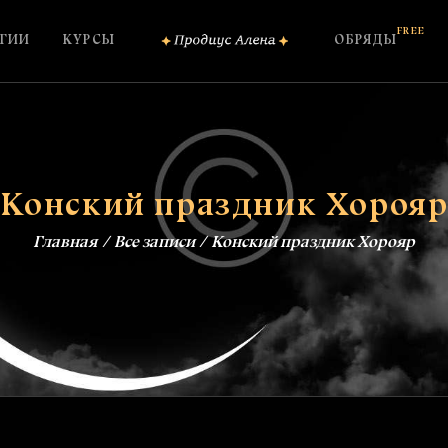
ОБО МНЕ
FREE
ГИИ
КУРСЫ
ОБРЯДЫ
КОНСУЛЬТАЦИИ
ШКОЛА МАГИИ
КУРСЫ
Конский праздник Хороя
FREE
ОБРЯДЫ
Главная
Все записи
Конский праздник Хорояр
ЗАГОВОРЫ
БЛОГ
КОНТАКТЫ