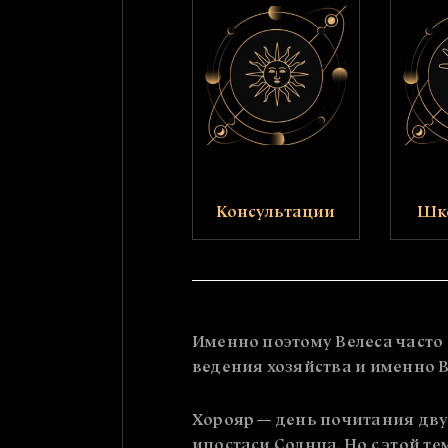
Консультации
Шк
Именно поэтому Велеса часто
ведения хозяйства и именно В
Хорояр — день почитания двух
ипостаси Солнца. Но с этой т