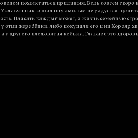
оводом похвастаться приданым. Ведь совсем скоро н
 У славян никто шалашу с милым не радуется- ценит
ость. Плясать каждый может, а жизнь семейную стро
 отца жеребёнка, либо покупали его и на Хорояр хв
 а у другого плодовитая кобыла. Главное это здоров