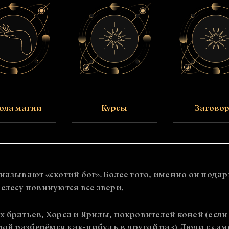
ола магии
Курсы
Загово
 называют «скотий бог». Более того, именно он под
елесу повинуются все звери.
 братьев, Хорса и Ярилы, покровителей коней (если 
емой разберёмся как-нибудь в другой раз). Люди с са