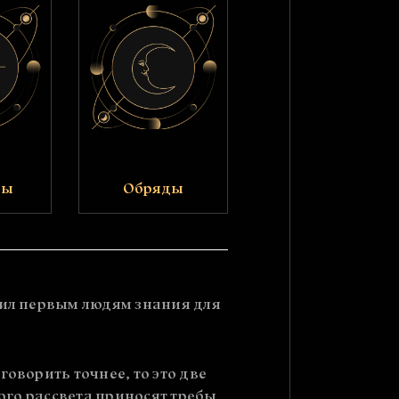
ры
Обряды
арил первым людям знания для
говорить точнее, то это две
мого рассвета приносят требы