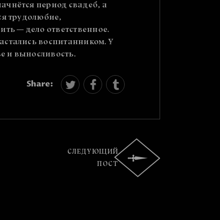
ачнётся период свадеб, а
ся трудолюбие,
ить — дело ответственное.
астались воспитанником. У
ье и выносливость.
Share:
СЛЕДУЮЩИЙ
ПОСТ