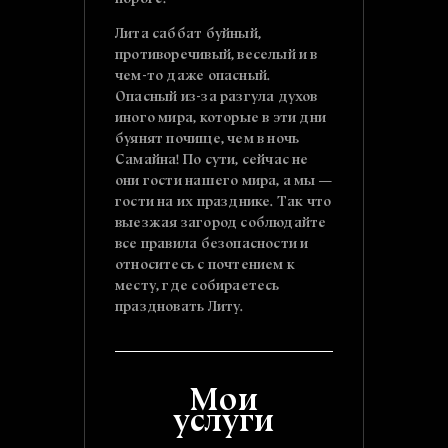
пороге!
Лита саббат буйный,
противоречивый, веселый и в
чем-то даже опасный.
Опасный из-за разгула духов
иного мира, которые в эти дни
буянят почище, чем в ночь
Самайна! По сути, сейчас не
они гости нашего мира, а мы —
гости на их празднике. Так что
выезжая загород соблюдайте
все правила безопасности и
относитесь с почтением к
месту, где собираетесь
праздновать Литу.
Мои
услуги