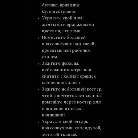
бузины, празднуя
Солнцестояние.
Украсьте свой дом
желтыми и оранжевыми
цветами, лентами.
Поместите большой
подсолнечник над своей
кроватью или рабочим
столом.
Зажгите факелы,
небольшие костры или
скатите с холма горящее
солнечное колесо.
Зажгите небольшой костер,
чтобы почтить свет солнца,
прыгайте через костер для
очищения и новых
начинаний.
Украсьте свой алтарь
подсолнухами, календулой,
золотой тканью,