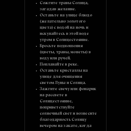
Сожгите травы Солнца,
загадав желание.
Оставьте на улице блюдо
(желательно золотого
цвета) с водой на ночь и
искупайтесь в этой воде
утром в Солнцестояние.
Бросьте подношения
(цветы, травы, монеты) в
воду или ручей.
Поплавайте в реке.
Оставьте кристаллы на
улице для очищения
светом Луны и Солнца.
Зажгите свечу или фонарик
на рассвете в
Солнцестояние,
поприветствуйте
солнечный свет и вознесите
благодарность Солнцу
вечером на закате, когда