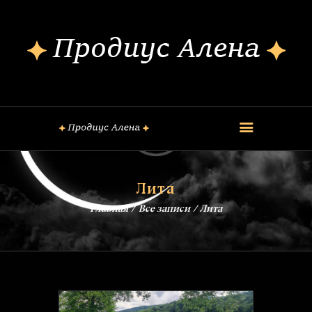
ОБО МНЕ
КОНСУЛЬТАЦИИ
ШКОЛА МАГИИ
КУРСЫ
FREE
ОБРЯДЫ
Лита
ЗАГОВОРЫ
Главная
Все записи
Лита
БЛОГ
КОНТАКТЫ