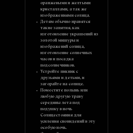
оранжевыми и желтыми
кристаллами, а так же
изображениями солнца.
Детям обычно нравятся
такие занятия, как
изготовление украшений из
золотой мишуры и
изображений солнца,
изготовление солнечных
часов и посадка
подсолнечников.
Устройте пикник с
друзьями и детьми, и
загорайте на солнце.
Поместите полынь или
любую другую траву
середины лета под
подушку в ночь
Солнцестояния для
усиления сновидений в эту
особую ночь.