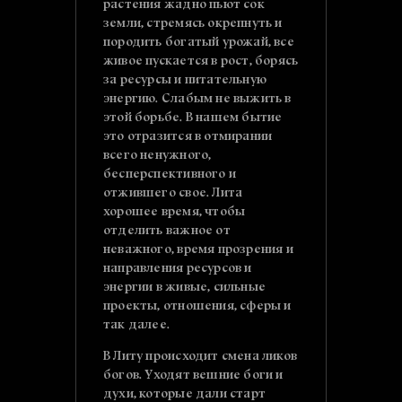
растения жадно пьют сок
земли, стремясь окрепнуть и
породить богатый урожай, все
живое пускается в рост, борясь
за ресурсы и питательную
энергию. Слабым не выжить в
этой борьбе. В нашем бытие
это отразится в отмирании
всего ненужного,
бесперспективного и
отжившего свое. Лита
хорошее время, чтобы
отделить важное от
неважного, время прозрения и
направления ресурсов и
энергии в живые, сильные
проекты, отношения, сферы и
так далее.
В Литу происходит смена ликов
богов. Уходят вешние боги и
духи, которые дали старт