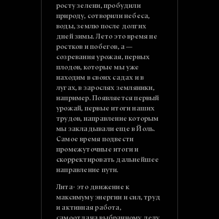
росту зелени, пробудили
природу, сотворили небеса,
воды, землю после долгих
дней зимы. Лето это время не
ростков и побегов, а —
созревания урожая, первых
плодов, которые мы уже
находим в своих садах и в
лугах, в зарослях земляники,
например. Появляется первый
урожай, первые итоги наших
трудов, направление которым
мы закладывали еще в Йоль.
Самое время подвести
промежуточные итоги и
скорректировать дальнейшее
направление пути.
Лита- это движение к
максимуму энергии и сил, труд
и активная работа,
самоотдача выбранному делу