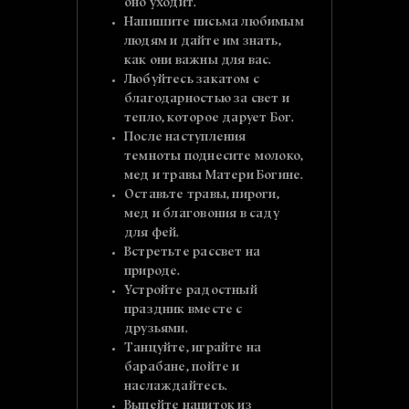
оно уходит.
Напишите письма любимым
людям и дайте им знать,
как они важны для вас.
Любуйтесь закатом с
благодарностью за свет и
тепло, которое дарует Бог.
После наступления
темноты поднесите молоко,
мед и травы Матери Богине.
Оставьте травы, пироги,
мед и благовония в саду
для фей.
Встретьте рассвет на
природе.
Устройте радостный
праздник вместе с
друзьями.
Танцуйте, играйте на
барабане, пойте и
наслаждайтесь.
Выпейте напиток из