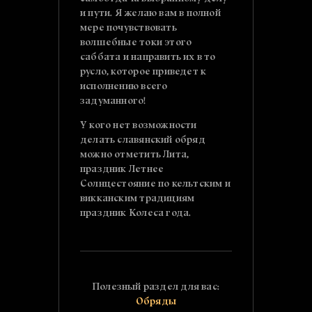
и пути. Я желаю вам в полной
мере почувствовать
волшебные токи этого
саббата и направить их в то
русло, которое приведет к
исполнению всего
задуманного!
У кого нет возможности
делать славянский обряд
можно отметить Лита,
праздник Летнее
Солнцестояние по кельтским и
викканским традициям
праздник Колеса года.
Полезный раздел для вас:
Обряды