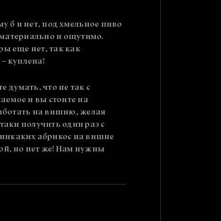
у б и нет, под хмельное пиво
е материально и ощутимо.
ры еще нет, так как
 – куплена!
 думать, что не так с
аемое и вы стоите на
работать на вишню, желая
таки получить один раз с
 никаких абрикос на вишне
ой, но нет же! Нам нужны