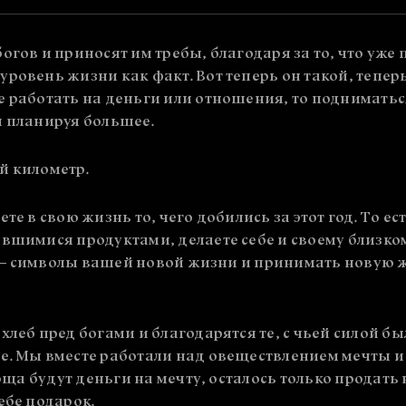
огов и приносят им требы, благодаря за то, что уже 
ровень жизни как факт. Вот теперь он такой, теперь
 работать на деньги или отношения, то подниматься
и планируя большее.
й километр.
те в свою жизнь то, чего добились за этот год. То ес
вшимися продуктами, делаете себе и своему близкому
та – символы вашей новой жизни и принимать новую 
хлеб пред богами и благодарятся те, с чьей силой б
. Мы вместе работали над овеществлением мечты и во
гоща будут деньги на мечту, осталось только продат
ебе подарок.