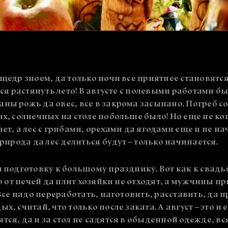
 щедр зноем, да только ночи все приятнее становятся
тся растянуть лето! В августе с полевыми работами б
аны рожь да овес, все в закрома засыпано. Погреб 
их, солнечных на столе побольше было! Но еще не кон
ет, а лес с грибами, орехами да ягодами еще и не на
природа да лес делиться будут – только начинается.
а подготовку к большому празднику. Вот как к свадьб
лю от печей да плит хозяйки не отходят, а мужчины п
Все надо переработать, наготовить, расставить, да пр
х, считай, что только после заката. А август – это и 
тся, да и за стол не садятся в обыденной одежде, вс