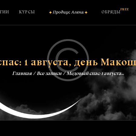
ОБО МНЕ
FREE
ГИИ
КУРСЫ
ОБРЯДЫ
КОНСУЛЬТАЦИИ
ШКОЛА МАГИИ
КУРСЫ
пас: 1 августа, день Мако
FREE
ОБРЯДЫ
Главная
Все записи
Медовый спас: 1 августа...
ЗАГОВОРЫ
БЛОГ
КОНТАКТЫ