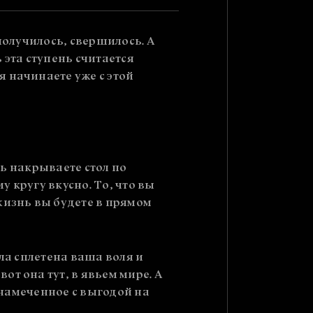
получилось, свершилось. А
 эта ступень считается
 начинаете уже с этой
ть накрываете стол по
 кругу вкусно. То, что вы
жизнь вы будете в прямом
ыла сплетена ваша воля и
т она тут, в явьем мире. А
ь намеченное с выгодой на