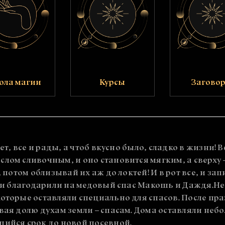
ола магии
Курсы
Загово
ет, все и рады, а чтоб вкусно было, сладко в жизни! 
лом сливочным, и оно становится мягким, а сверху 
, потом облизывай их аж до локтей! И в рот все, и з
нь и благодарили на медовый спас Макошь и Даждя.Н
оторые оставляли специально для спасов. После пра
авая долю духам земли – спасам. Дома оставляли не
шийся срок до новой посевной.