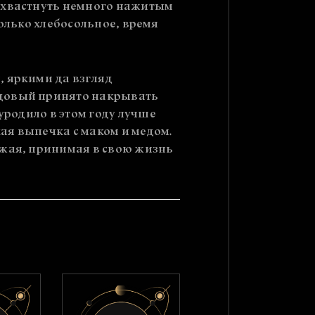
рихвастнуть немного нажитым
 только хлебосольное, время
, яркими да взгляд
едовый принято накрывать
уродило в этом году лучше
кая выпечка с маком и медом.
ожая, принимая в свою жизнь