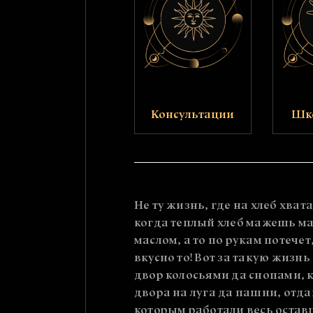
Консультации
Шк
Не ту жизнь, где на хлеб хвата
когда теплый хлеб мажешь мас
маслом, а то по рукам потечет
вкусно то! Вот за такую жиз
двор колосьями да снопами, к
двора на луга да пашни, отд
которым работали весь остав