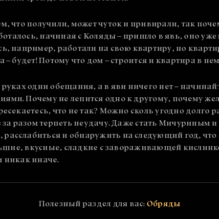
м, что получили, может чуток и привирали, так почем
работалось, начиная с Коляды – пришло в явь, оно уж
ь, например, работали на свою квартиру, но кварти
 – будет! Потому что дом – строится и квартира в нем
руках одни обещания, а в яви ничего нет – начинайте
ями. Почему не лепится одно к другому, почему жел
ресекаетесь, что не так? Можно сколь угодно долго 
з за разом терпеть неудачу. Даже стать Мичуриным и 
расслабиться и обнаружить на следующий год, что
ольшие, вкусные, сладкие с завораживающей кислинк
и никак иначе.
Полезный раздел для вас:
Обряды