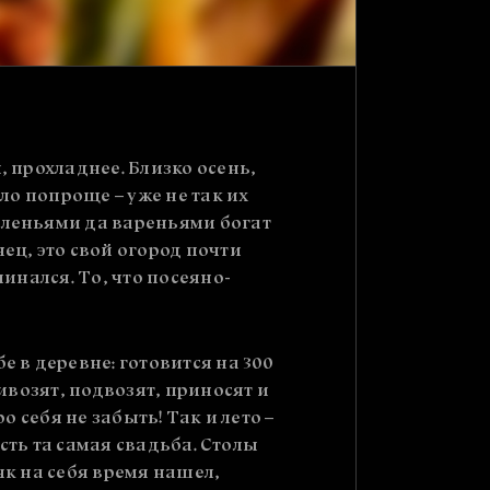
, прохладнее. Близко осень,
ыло попроще – уже не так их
соленьями да вареньями богат
ец, это свой огород почти
чинался. То, что посеяно-
е в деревне: готовится на 300
ривозят, подвозят, приносят и
о себя не забыть! Так и лето –
есть та самая свадьба. Столы
як на себя время нашел,