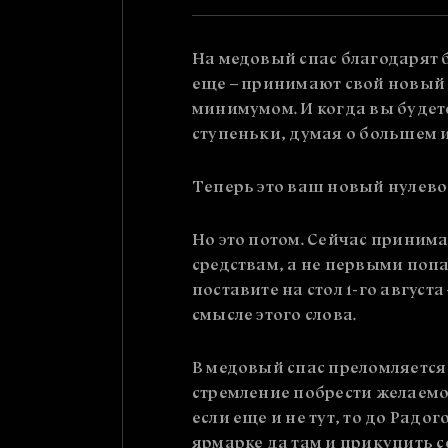
На медовый спас благодарят б
еще – принимают свой новый у
минимумом. И когда вы будете
ступеньки, думая о большем 
Теперь это ваш новый нулево
Но это потом. Сейчас принимае
средствам, а не первыми попа
поставите на стол 1-го авгус
смысле этого слова.
В медовый спас преломляется 
стремление побрести желаемое
если еще и не тут, то до Радо
ярмарке да там и прикупить с