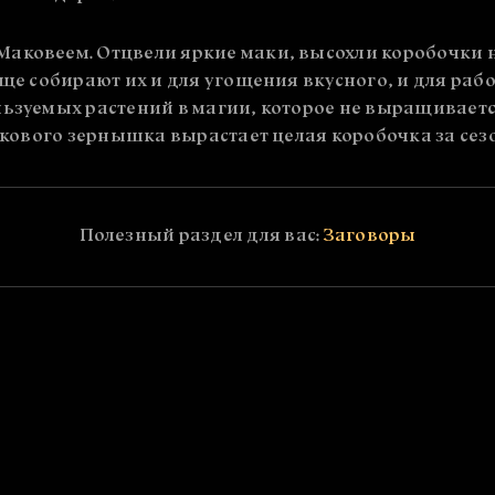
аковеем. Отцвели яркие маки, высохли коробочки н
еще собирают их и для угощения вкусного, и для раб
льзуемых растений в магии, которое не выращиваетс
макового зернышка вырастает целая коробочка за сез
Полезный раздел для вас:
Заговоры