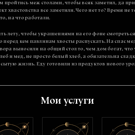
м пройтись меж столами, чтобы всяк заметил, да п
ъект хвастовства все заметили. Чего нет то? Время не
о, на что работали.
ть лету, чтобы украшениями на его фоне смотреться
перед кем павлинам хвосты распускать. На спас м
вора выносили на общий стол то, чем дом богат, что 
леб и мед, не просто белый хлеб, а обязательна слад
 сытую жизнь. Еду готовили из продуктов нового ур
Мои услуги