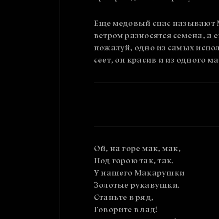
Еще медовый спас называют М
ветром разносятся семена, а 
пожалуй, одно из самых испо
сеет, он красив и из одного 
Ой, на горе мак, мак,
Под горою так, так.
У нашего Макарушки
Золотые рукавушки.
Станьте в ряд,
Говорите в лад!