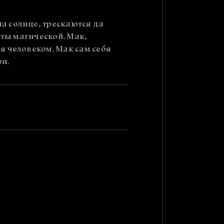
а солнце, трескаются да
оты магической. Мак,
я человеком. Мак сам себя
он.