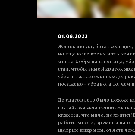
01.08.2023
Жарок август, богат солнцем,
но еще не ее время и так хоче
много. Собрана пшеница, убр
стал, чтобы зимой красок ярк
убран, только осеннее дозрева
посажено – убрано, а то, чем 
До спасов лето было похоже н
гостей, все село гуляет. Неде
кажется, что мало, не хватит! 
работы много, времени на отды
щедрые накрыты, от яств ломя