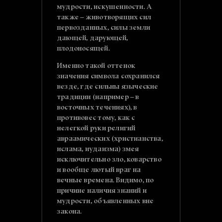
мудрости, искушенности. А
также – животворящих сил
первозданных, силы земли
дающей, дарующей,
плодоносящей.
Именно такой оттенок
значения символа сохранился
везде, где сильны языческие
традиции (например – в
восточных течениях), в
противовес тому, как с
нелегкой руки религий
авраамических (христианства,
ислама, иудаизма) змея
исключительно зло, коварство
и вообще лютый враг на
вечные времена. Видимо, по
причине наличия знаний и
мудрости, объявленных вне
закона.