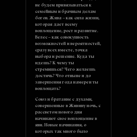
не будем привязываться к
семейным и брачным делам
богов. Жива – как сила жизни,
которая дает всему
воплощение, рост и развитие.
Велес – как совокупность
возможностей и вероятностей,
сразу всех вместе, точка
выбора и решение. Куда ты
идешь? К чему ты
стремишься? Чего желаешь
достичь? Что отныне и до
завершения года намерен ты
воплощать?
Союз и братание с духами,
совершенные в Живину ночь, с
рассветом нового дня
начинают свое воплощение в
яви. Новые начинания, о
которых так много было