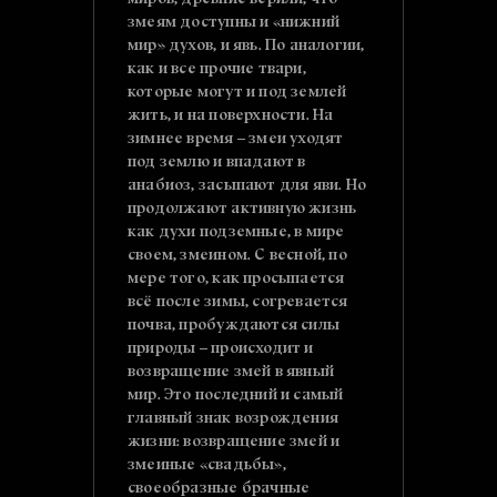
змеям доступны и «нижний
мир» духов, и явь. По аналогии,
как и все прочие твари,
которые могут и под землей
жить, и на поверхности. На
зимнее время – змеи уходят
под землю и впадают в
анабиоз, засыпают для яви. Но
продолжают активную жизнь
как духи подземные, в мире
своем, змеином. С весной, по
мере того, как просыпается
всё после зимы, согревается
почва, пробуждаются силы
природы – происходит и
возвращение змей в явный
мир. Это последний и самый
главный знак возрождения
жизни: возвращение змей и
змеиные «свадьбы»,
своеобразные брачные