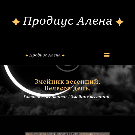
ОБО МНЕ
КОНСУЛЬТАЦИИ
ШКОЛА МАГИИ
КУРСЫ
FREE
ОБРЯДЫ
Змейник весенний,
ЗАГОВОРЫ
Велесов день.
БЛОГ
Главная
Все записи
Змейник весенний...
КОНТАКТЫ