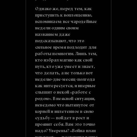
Однако же, перед тем, как
приступить к воплощению,
вспоминаем: все чародейные
недели одним своим
названием даже
подсказывают, что это
сильное время подходит для
работы немногим. Лишь тем,
кто избрал магию как свой
путь, кто уже умеет и знает,
что делать, а не только вот
неделю-две-месяц-полгода
как интересуется, и впервые
слышит о некой «работе с
родом». В неясной ситуации,
неведомо что вытянутое от
корней и вплетенное в свою
судьбу — пойдет в рост и
проявит себя. Вам это точно
надо? Уверены? «Война план