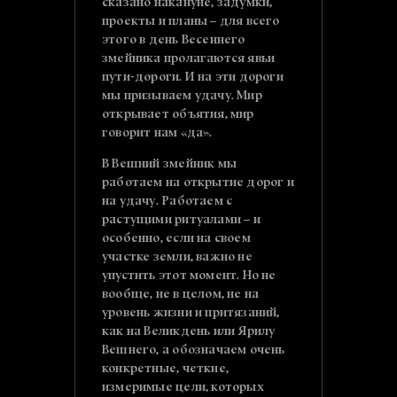
сказано накануне, задумки,
проекты и планы – для всего
этого в день Весеннего
змейника пролагаются явьи
пути-дороги. И на эти дороги
мы призываем удачу. Мир
открывает объятия, мир
говорит нам «да».
В Вешний змейник мы
работаем на открытие дорог и
на удачу. Работаем с
растущими ритуалами – и
особенно, если на своем
участке земли, важно не
упустить этот момент. Но не
вообще, не в целом, не на
уровень жизни и притязаний,
как на Великдень или Ярилу
Вешнего, а обозначаем очень
конкретные, четкие,
измеримые цели, которых