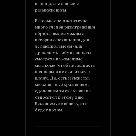
игрища, связанные с
размножением.
В фольклоре достаточно
много следов разыгрывания
обряда: всевозможные
истории о похищении дев
летающим змеем (или
драконом), табу и запреты
смотреть на «змеиные
свадьбы» (чтоб не подпасть
под чары и не оказаться в
плену). Да, есть и сюжеты,
связанные со сражением,
одолением змея, но они не
относятся к этому дню,
Весеннему змейнику, это
будет потом.