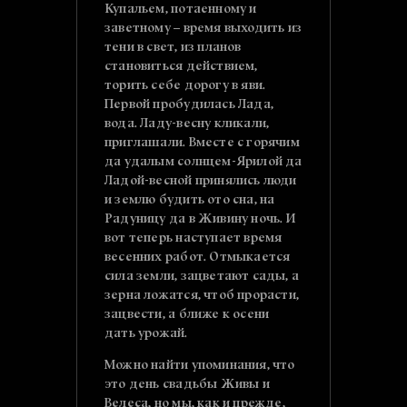
Купальем, потаенному и
заветному – время выходить из
тени в свет, из планов
становиться действием,
торить себе дорогу в яви.
Первой пробудилась Лада,
вода. Ладу-весну кликали,
приглашали. Вместе с горячим
да удалым солнцем-Ярилой да
Ладой-весной принялись люди
и землю будить ото сна, на
Радуницу да в Живину ночь. И
вот теперь наступает время
весенних работ. Отмыкается
сила земли, зацветают сады, а
зерна ложатся, чтоб прорасти,
зацвести, а ближе к осени
дать урожай.
Можно найти упоминания, что
это день свадьбы Живы и
Велеса, но мы, как и прежде,