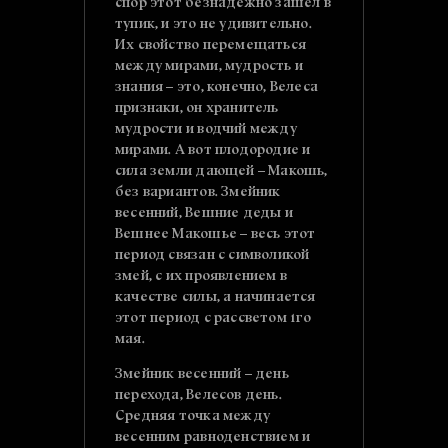
спор этот безнадежно зашел в
тупик, и это не удивительно.
Их свойство перемещаться
между мирами, мудрость и
знания – это, конечно, Велеса
признаки, он хранитель
мудрости и водчий между
мирами. А вот плодородие и
сила земли дающей – Макошь,
без вариантов. Змейник
весенний, Вешние деды и
Вешнее Макошье – весь этот
период связан с символикой
змей, с их проявлением в
качестве силы, а начинается
этот период с рассветом 1го
мая.
Змейник весенний – день
перехода, Велесов день.
Средняя точка между
весенним равноденствием и