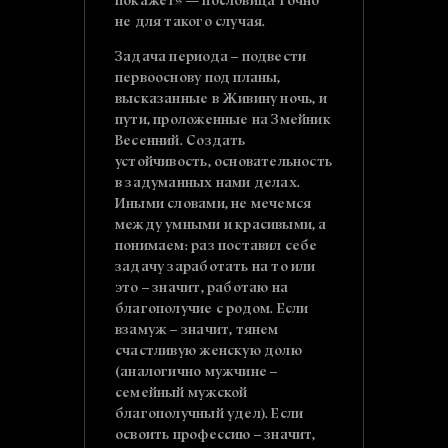
покажет» — пословица точно
не для такого случая.
Задача периода – подвести
первооснову под планы,
высказанные в Живину ночь, и
пути, проложенные на Змейник
Весенний. Создать
устойчивость, основательность
в задуманных нами делах.
Иными словами, не мечемся
между умными и красивыми, а
понимаем: раз поставил себе
задачу заработать на то или
это – значит, работаю на
благополучие с родом. Если
взамуж – значит, тянем
счастливую женскую долю
(аналогично мужчине –
семейный мужской
благополучный удел). Если
освоить профессию – значит,