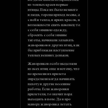
когда начинали возвращаться
из теплых краев первые
птицы. Пока их было немного
и люди, торопя приход весны, а
с ней и тепла, и ярких красок, и
возможности снять наконец-то
с себя зимнюю одежду,
сбросить с себя зимние
тяготы, начинали зазывать
жаворонков и других птиц, как
бы приближая наступление
теплых вешних деньков.
Жаворонков особо выделяли
из всех птиц еще и потому, что
по времени их прилета
определяли когда начинать
пахоту и другие весенние
работы. Если жаворонки
прилетели, то значит пора
выходить в поле. Да и про
манеру жаворонка летать