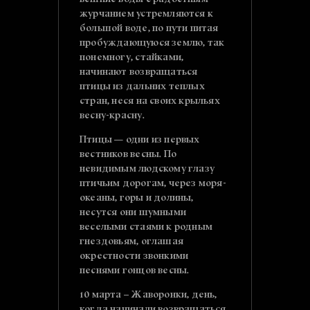
вешние воды с радостным
журчанием устремляются к
большой воде, по пути питая
пробуждающуюся землю, так
понемногу, стайками,
начинают возвращаться
птицы из дальних теплых
стран, неся на своих крыльях
весну-красну.
Птицы — одни из первых
вестников весны. По
невидимым людскому глазу
птичьим дорогам, через моря-
океаны, горы и долины,
несутся они шумными
веселыми стаями к родным
гнездовьям, оглашая
окрестности звонкими
песнями гонцов весны.
10 марта – Жаворонки, день,