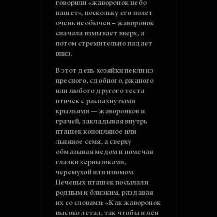
говорили «жаворонок небо
пашет», поскольку его полет
очень необычен – жаворонок
сначала взмывает вверх, а
потом стремительно падает
вниз.
В этот день хозяйки пекли из
пресного, сдобного, ржаного
или любого другого теста
птичек с распахнутыми
крыльями — жаворонков и
грачей, закладывая внутрь
пташек конопляное или
льняное семя, а сверху
обмазывая медом и помечая
глазки зернышками,
черемухой или изюмом.
Печеных пташек посылали
родным и близким, раздавая
их со словами: «Как жаворонок
высоко летал, так чтобы и лён