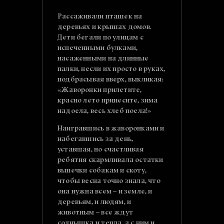
Рассаживали пташек на
деревьях и крышах домов.
Дети бегали по улицам с
испеченными булками,
насаженными на длинные
палки, несли их просто в руках,
подбрасывая вверх, выкликая:
«Жаворонки прилетите,
красно лето принесите, зима
надоела, весь хлеб поела!»
Наигравшись в жаворонками и
набегавшись за день,
уставшая, но счастливая
ребятня скармливала остатки
выпечки собакам и скоту,
чтобы весна точно знала, что
она нужна всем – и земле, и
деревьям, и людям, и
животным – все ждут
солнышка и тепла, а с ним и