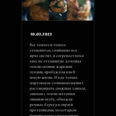
10.03.2023
Все теплее и теплее
становится, солнышко все
ярче светит, и согревает пока
еще не оттаявшую до конца
землю своими жаркими
лучами, пробуждая в ней
новую жизнь. И как только
мартовское солнышко начнет
растапливать снежные заносы,
снимая с земли-матушки
зимнюю шубу, обнажая
речные берега и овраги
проталинами, по которым