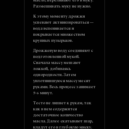
масло, переливают его в муку.
Размешивать муку не нужно.
К этому моменту дрожжи
успевают активизироваться —
вода вспенивается и
покрывается множеством
крупных пузырьков.
Дрожжевую воду соединяют с
подготовленной мукой.
Сначала массу мешают
ложкой, добиваясь
однородности. Затем
уплотнившуюся массу месят
руками. Весь процесс занимает
5-6 минут.
Тесто не липнет к рукам, так
как в нем содержится
достаточное количество
масла. Далее скатывают шар,
кладут его в глубокую миску.