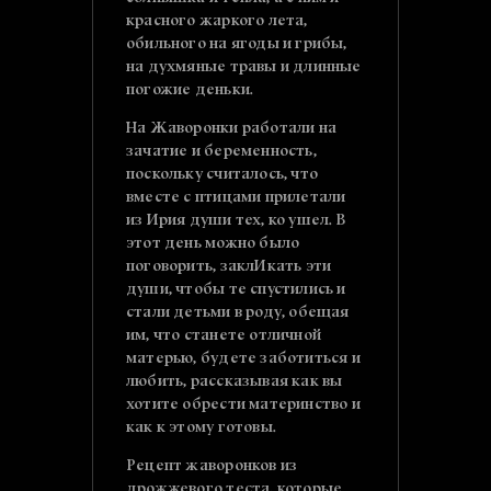
красного жаркого лета,
обильного на ягоды и грибы,
на духмяные травы и длинные
погожие деньки.
На Жаворонки работали на
зачатие и беременность,
поскольку считалось, что
вместе с птицами прилетали
из Ирия души тех, ко ушел. В
этот день можно было
поговорить, заклИкать эти
души, чтобы те спустились и
стали детьми в роду, обещая
им, что станете отличной
матерью, будете заботиться и
любить, рассказывая как вы
хотите обрести материнство и
как к этому готовы.
Рецепт жаворонков из
дрожжевого теста, которые