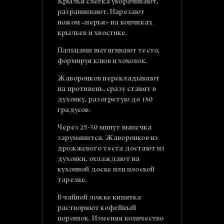
Крылья слегка укорачивают,
разравнивают. Нарезают
ножом «перья» на кончиках
крыльев и хвостике.
Пальцами вытягивают тесто,
формируя клюв и хохолок.
Жаворонков перекладывают
на противень, сразу ставят в
духовку, разогретую до 180
градусов.
Через 25-30 минут выпечка
зарумянится. Жаворонков из
дрожжевого теста достают из
духовки, охлаждают на
кухонной доске или плоской
тарелке.
В чайной ложке кипятка
растворяют кофейный
порошок. Изменяя количество