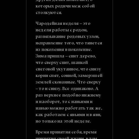
других делах помогают, о
которых родичи меж собой
столкуются.
Чародейная неделя – это
неделя работы с родом,
развязывание родовых узлов,
исправление того, что тянется
из поколения в поколение.
Зима пришла – спит дерево,
что сверху спит, шапкой
снеговой укутанное, что снизу
корни спят, сонной, замерзшей
землей скованные. Что сверху
– то и снизу. Все одинаково. А
раз верхнее подобно нижнему
и наоборот, то с навьими и
навью можно работать так же,
как работаем с явьими и в яви,
но только на этой неделе.
Время принятия себя, время