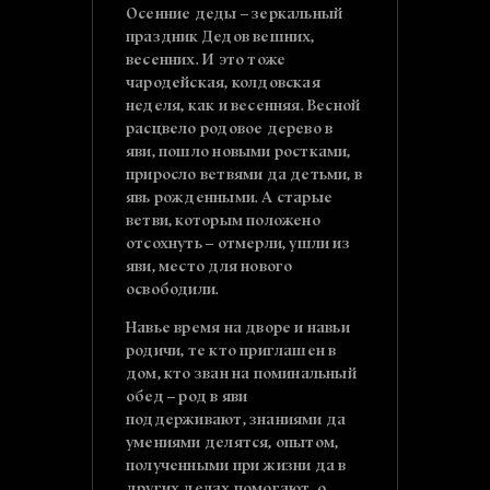
Осенние деды – зеркальный
праздник Дедов вешних,
весенних. И это тоже
чародейская, колдовская
неделя, как и весенняя. Весной
расцвело родовое дерево в
яви, пошло новыми ростками,
приросло ветвями да детьми, в
явь рожденными. А старые
ветви, которым положено
отсохнуть – отмерли, ушли из
яви, место для нового
освободили.
Навье время на дворе и навьи
родичи, те кто приглашен в
дом, кто зван на поминальный
обед – род в яви
поддерживают, знаниями да
умениями делятся, опытом,
полученными при жизни да в