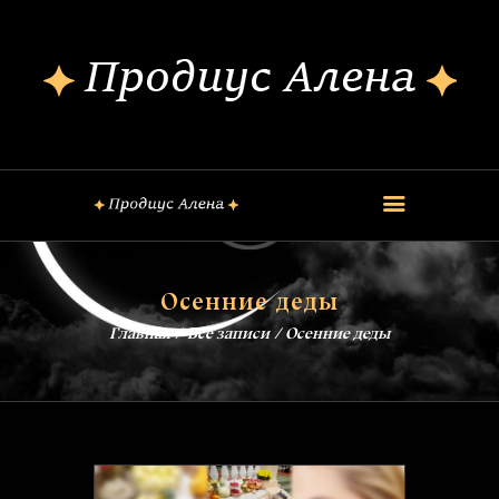
ОБО МНЕ
КОНСУЛЬТАЦИИ
ШКОЛА МАГИИ
КУРСЫ
FREE
ОБРЯДЫ
Осенние деды
ЗАГОВОРЫ
Главная
Все записи
Осенние деды
БЛОГ
КОНТАКТЫ