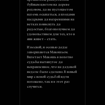
проявиться, распуститься
буйным цветом на дереве
родовом, да не пустоцветом
наземь осыпаться, а плодами
щедрыми да вызревшими на
ветках повиснуть да
радостью, благополучием да
удовольствием для тех, кто в
яви живет – стать.
И весной, и осенью деды
завершаются Макошьем.
Вплетает Макошь в полотно
судьбы вытянутое да
исправленное, что на дедовой
неделе было сделано. В новый
мир с новой судьбой идти
положено, так и в этот раз
случится.