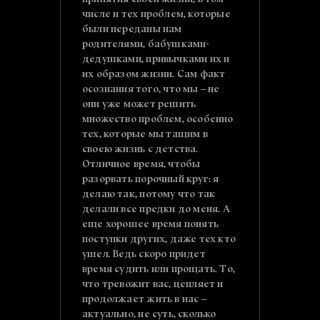
принятия своей жизни, в том
числе и тех проблем, которые
были переданы нам
родителями, бабушками-
дедушками, привычками их и
их образом жизни. Сам факт
осознания того, что мы – не
они уже может решить
множество проблем, особенно
тех, которые мы тащим в
своею жизнь с детства.
Отличное время, чтобы
разорвать порочный круг: я
делаю так, потому что так
делали все предки до меня. А
еще хорошее время понять
поступки других, даже тех кто
ушел. Ведь скоро придет
время судить или прощать. То,
что тревожит вас, цепляет и
продолжает жить в нас –
актуально, не суть, сколько