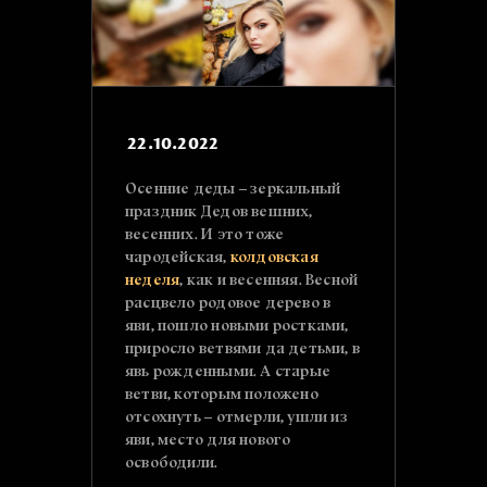
22.10.2022
Осенние деды – зеркальный
праздник Дедов вешних,
весенних. И это тоже
чародейская,
колдовская
неделя
, как и весенняя. Весной
расцвело родовое дерево в
яви, пошло новыми ростками,
приросло ветвями да детьми, в
явь рожденными. А старые
ветви, которым положено
отсохнуть – отмерли, ушли из
яви, место для нового
освободили.