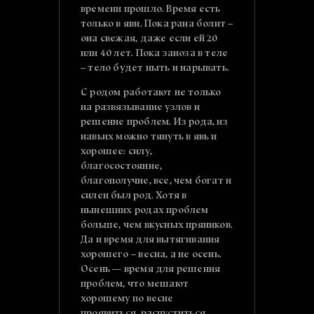
времени прошло. Время есть
только в яви. Пока рана болит –
она свежая, даже если ей 20
или 40 лет. Пока заноза в теле
– тело будет ныть и нарывать.
С родом работают не только
на развязывание узлов и
решение проблем. Из рода, из
навьих можно тянуть в явь и
хорошее: силу,
благосостояние,
благополучие, все, чем богат и
силен был род. Хотя в
нынешних родах проблем
больше, чем вкусных пряников.
Да и время для вытягивания
хорошего – весна, а не осень.
Осень — время для решения
проблем, что мешают
хорошему по весне